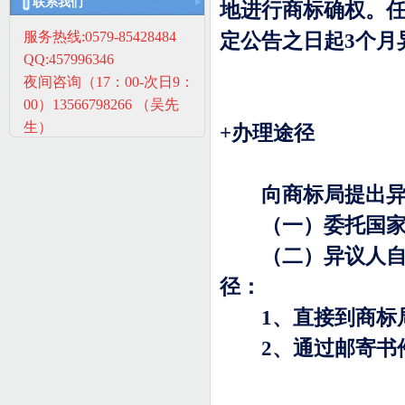
联系我们
地进行商标确权。
服务热线:0579-85428484
定公告之日起
3
个月
QQ:457996346
夜间咨询（17：00-次日9：
00）13566798266 （吴先
生）
+
办理途径
向商标局提出异议
（一）委托国家认
（二）异议人自己
径：
1
、直接到商标
2
、通过邮寄书