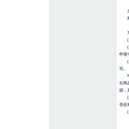
商标
(
(
申请
(
写。
申
分商
据，
(
否在
(