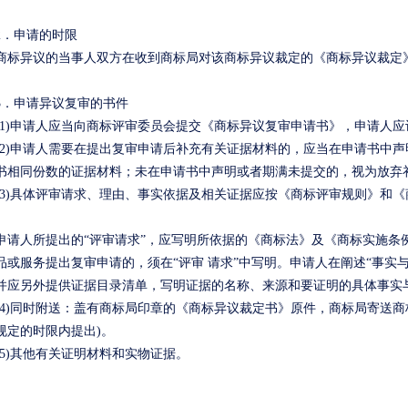
2
．申请的时限
异议的当事人双方在收到商标局对该商标异议裁定的《商标异议裁定
3
．申请异议复审的书件
1)
申请人应当向商标评审委员会提交《商标异议复审申请书》，申请人应
2)
申请人需要在提出复审申请后补充有关证据材料的，应当在申请书中声
书相同份数的证据材料；未在申请书中声明或者期满未提交的，视为放弃
3)
具体评审请求、理由、事实依据及相关证据应按《商标评审规则》和《
请人所提出的
“
评审请求
”
，应写明所依据的《商标法》及《商标实施条
品或服务提出复审申请的，须在
“
评审 请求
”
中写明。申请人在阐述
“
事实
并应另外提供证据目录清单，写明证据的名称、来源和要证明的具体事实
4)
同时附送：盖有商标局印章的《商标异议裁定书》原件，商标局寄送商
规定的时限内提出
)
。
5)
其他有关证明材料和实物证据。