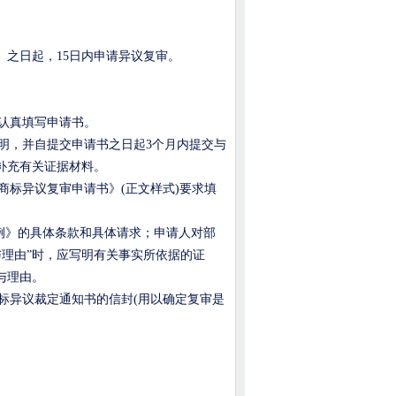
》之日起，
15
日内申请异议复审。
认真填写申请书。
明，并自提交申请书之日起
3
个月内提交与
补充有关证据材料。
商标异议复审申请书》
(
正文样式
)
要求填
例》的具体条款和具体请求；申请人对部
与理由
”
时，应写明有关事实所依据的证
与理由。
标异议裁定通知书的信封
(
用以确定复审是