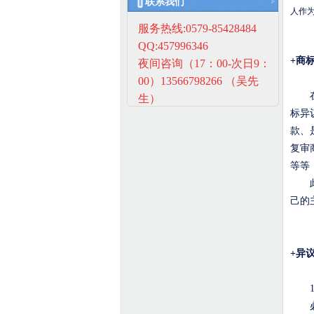
联系我们
人作
服务热线:0579-85428484
QQ:457996346
+
商
夜间咨询（17：00-次日9：
00）13566798266 （吴先
在异
生）
标异
款、
复审
等等
此外
己的
+
异
必须