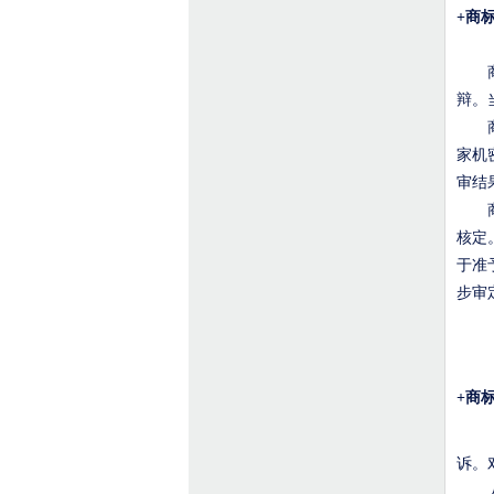
+
商
商标
辩。
商标
家机
审结
商标
核定
于准
步审
+
商
《
诉。
人民