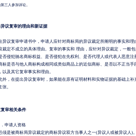
为第三人参加诉讼。
标异议复审的理由和新证据
议复审申请书中，申请人应针对商标局的异议裁定所阐明的事实和理由
议裁定不成立的具体理由。复审的事实和 理由，应针对异议裁定，一般
是否侵犯驰名商标权益、是否侵犯在先权利、是否代理人或代表人恶意注
商标是否与他人商标构成相同或类似商品上的近似商标、是否以不正当手
，以及其它复审事实和理由。
，在提出异议复审时，如果能在原有证明材料和实物证据的基础上补充
主张。
议复审相关条件
1
．申请人资格
是被商标局异议裁定的商标异议双方当事人之一
(
异议人或被异议人
)