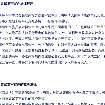
标异议复审案件法律程序
评审委员会受理商标异议复审案件后，将申请人的申请书副本及其他证
当事人逾期未答辩或拒绝答辩，不影响评审进行。
评审委员会对异议申请的复审采用书面审理的方式，也可以公开评审的
密、个人隐私和法律另行规定的其他情形 之外，商标评审委员会向社会
果的制度。当事人可请求商标评审委员会公开评审，并由商标评审委员会
评审委员会本着公平、公正的原则，针对当事人双方提出的事实、理由
。其裁定可以及于全部商品或服务，也可 以仅及于部分商品或服务。而
予注册的商标，移送商标局办理注册公告及其他事宜；对于异议成立的，
定公告事宜，并将异议复审的结果书面通知异议人和被异议人。
标异议复审案件的救济途径
商标法》第
33
条第
2
款规定：当事人对商标评审委员会的裁定不服的，
对商标异议复审案件的救济途径
法院应当通知商标复审程序的对方当事人作为第三人参加诉讼。这是我