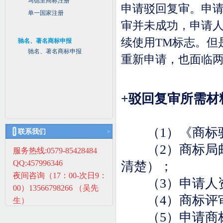
马德里商标注册
申请驳回复审。申
单一国家注册
审并未成功，申请
续使用
TM
标志。但
驰名、著名商标申报
驰名、著名商标申报
重新申请，也面临
+
驳回复审所需材
（
1
）《商标
联系我们
（
2
）商标局
服务热线:0579-85428484
QQ:457996346
清楚）；
夜间咨询（17：00-次日9：
（
3
）申请人
00）13566798266 （吴先
（
4
）商标评
生）
（
5
）申请商